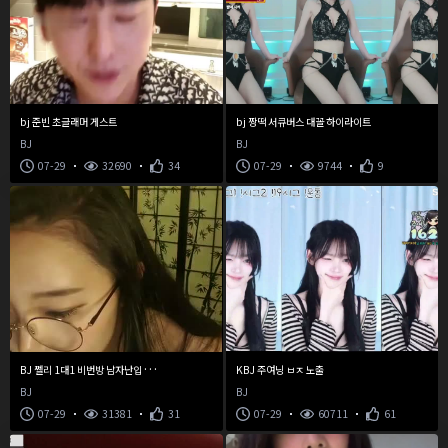
bj 준빈 초글래머 게스트
bj 짱떡 서큐버스 대꼴 하이라이트
BJ
BJ
07-29
32690
34
07-29
9744
9
B
J 쩰리 1대1 비번방 남자난입 엉덩이 때려주기
KBJ 주여닝 ㅂㅈ 노출
BJ
BJ
07-29
31381
31
07-29
60711
61