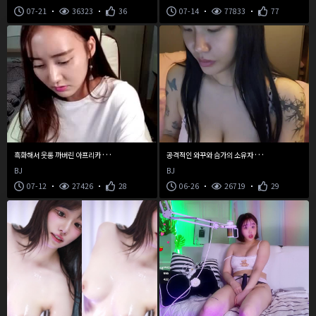
07-21
36323
36
07-14
77833
77
흑
화해서 웃통 까버린 아프리카 비제이
공
격적인 와꾸와 슴가의 소유자 비제이 씨지
BJ
BJ
07-12
27426
28
06-26
26719
29