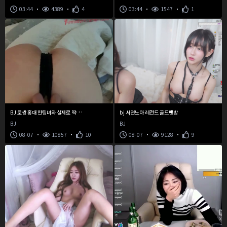
03:44
4389
4
03:44
1547
1
B
J 로쌍 홍대 헌팅녀와 실제로 떡치다가 영정
bj 서연노아 레전드 골드팬방
BJ
BJ
08-07
10857
10
08-07
9128
9