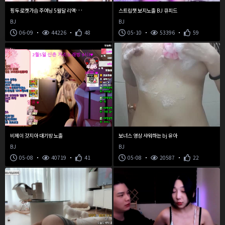
핑
두 로켓가슴 주여닝 5월달 리액션 모음 1편
스트립챗 보지노출 BJ 큐피드
BJ
BJ
06-09
44226
48
05-10
53396
59
비제이 갓지아 대기방 노출
보너스 영상 샤워하는 bj 유아
BJ
BJ
05-08
40719
41
05-08
20587
22