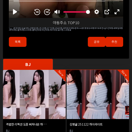
야동주소 TOP10
Tag :
#한국야동
#일본야동
#고화질야동
#최신야동
#인기야동
#무료야동
#아마추어야동
#한국AV
#성인동영상
#야동사이트추천
#실시간야동
#모바일야동
#자막야동
#몰카야동
#HD야동
#풀버전야동
#국산야동
#해외야동
#온리팬스
#야동몬
목록
공유
추천
BJ
New
New
격
렬한 리액션 도중 삐져나온 하은이의 꼭지
김빵귤 251122 하이라이트
BJ
BJ