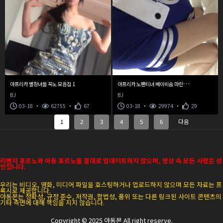
아
프리카 노팬티녀 베이비솜 마린룩 방송중 빽보지 노출
아프리카 별창녀들 꼭노 모음집 1
BJ
BJ
03-18
62755
67
03-18
29974
29
1
2
3
4
5
6
다음
리벤지 포르노와 아동 포르노를 절대로 업데이트하지 않으며, 영상 속 모든 사람은 성
인입니다.
우리는 비디오, 영화, 미디어 파일을 호스팅하거나 업로드하지 않으며 모든 자료는 프
록시로 제공합니다.
야동몬
는 정확성, 규정 준수, 저작권, 합법성, 품위 또는 다른 링크된 사이트 콘텐츠의
기타 측면에 대해 책임을 지지 않습니다.
Copyright © 2025
야동몬
All right reserve.