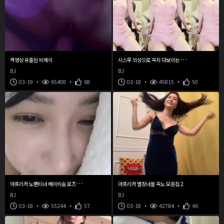
시
스루 의상으로 꼭지 다보이는 손밍 혜자방송
섹영상 유출된 비제이
BJ
BJ
03-19
65408
68
03-18
45815
50
아
프리카 노팬티녀 베이비솜 로즈티비로 이적
아프리카 별창녀들 꼭노 모음집 2
BJ
BJ
03-18
55244
57
03-18
42784
46