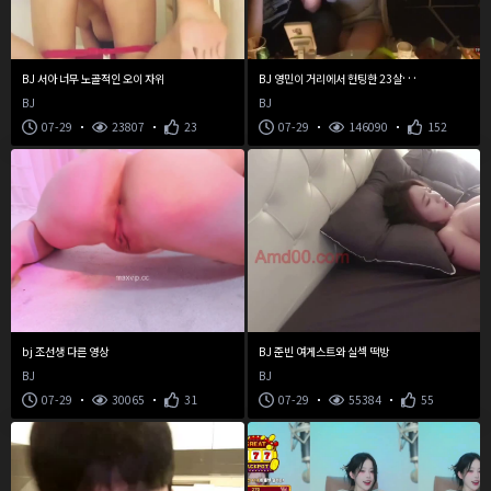
B
J 영민이 거리에서 헌팅한 23살 학원강사녀
BJ 서아 너무 노골적인 오이 자위
BJ
BJ
07-29
23807
23
07-29
146090
152
bj 조선생 다른 영상
BJ 준빈 여게스트와 실섹 떡방
BJ
BJ
07-29
30065
31
07-29
55384
55