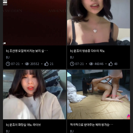
b
j 조선생 오일에 비치는 보지 실루엣 때문에 영정
bj 윤죠이 방송중 다수의 꼭노
BJ
BJ
07-21
20552
21
07-21
46046
48
적
극적으로 받아주는 혜자 왕가슴 육덕녀
bj 윤죠이 화장실 야노 라이브
BJ
BJ