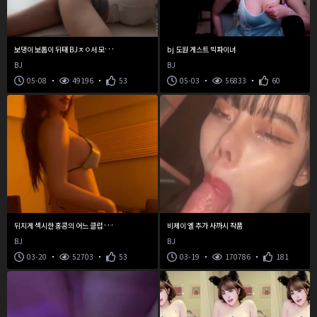
보
댕이 보톰이 뒤태 BJㅈㅇ서 모바일 방송
bj 도원 게스트 빅파이녀
BJ
BJ
05-08
49196
53
05-03
56833
60
뒤
지게 섹시한 홍콩의 어느 클럽 디제이
비제이 엘 추가 사까시 작품
BJ
BJ
03-20
52703
53
03-19
170786
181