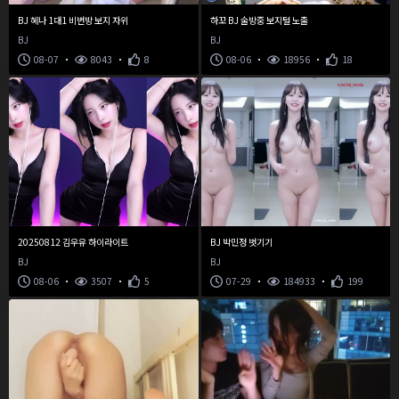
BJ 혜나 1대1 비번방 보지 자위
하꼬 BJ 술방중 보지털 노출
BJ
BJ
08-07
8043
8
08-06
18956
18
20250812 김우유 하이라이트
BJ 박민정 벗기기
BJ
BJ
08-06
3507
5
07-29
184933
199