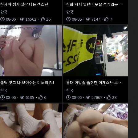
한
화 져서 열받아 옷을 적게입는 문월
한세아 정사 실감 나는 섹스신
한국
한국
08-06
16562
16
08-06
7147
7
홍
대 야방중 술취한 여게스트 보지 노출 영정
홀딱 벗고 다 보여주는 미모의 BJ
한국
한국
08-06
6195
6
08-06
27867
28