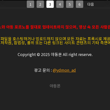
1
2
3
4
5
6
다음
와 아동 포르노를 절대로 업데이트하지 않으며, 영상 속 모든 사람
어 파일을 호스팅하거나 업로드하지 않으며 모든 자료는 프록시로 제
, 저작권, 합법성, 품위 또는 다른 링크된 사이트 콘텐츠의 기타 측면
Copyright © 2025
야동몬
All right reserve.
광고 문의 :
@ydmon_ad
야동몬