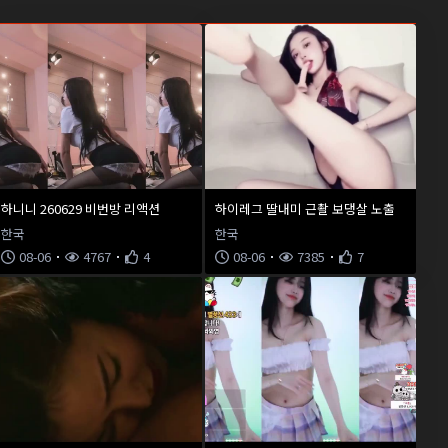
하니니 260629 비번방 리액션
하이레그 딸내미 근촬 보댕살 노출
한국
한국
08-06
4767
4
08-06
7385
7