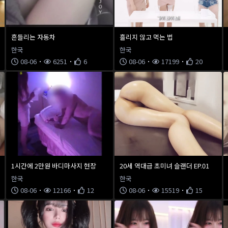
흔들리는 자동차
흘리지 않고 먹는 법
한국
한국
08-06
6251
6
08-06
17199
20
1시간에 2만원 바디마사지 현장
20세 역대급 초미녀 슬랜더 EP.01
한국
한국
08-06
12166
12
08-06
15519
15