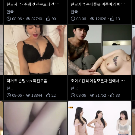
한
글자막 - 주희 겐진쿠로다 섹스코칭
한
글자막 몸매좋은 아줌마의 비키니 마사지
한국
한국
08-06
82740
90
08-06
12628
13
호
야-F컵 레이싱모델과 텔에서 ㅅㅅ각 팬방팝
핵거유 손밍 vip 특전모음
한국
한국
08-06
18844
22
08-06
31752
33