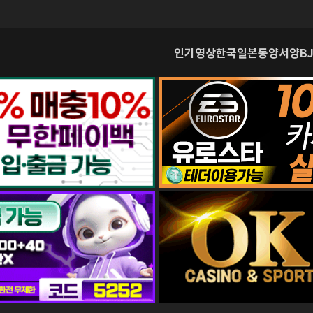
인기영상
한국
일본
동양
서양
B